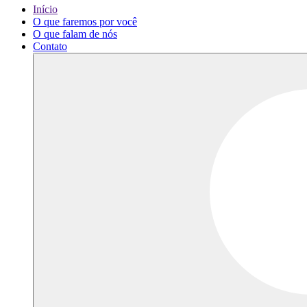
Início
O que faremos por você
O que falam de nós
Contato