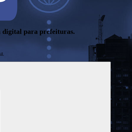
digital para prefeituras.
il.