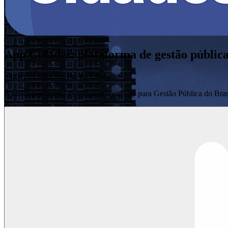
App Cidades: plataforma de gestão pública 
Vamos transformar sua prefeitura.
A maior plataforma especializada em app para Gestão Pública do Bras